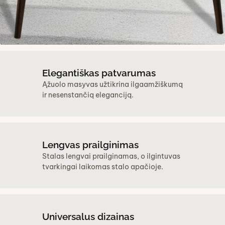
Elegantiškas patvarumas
Ąžuolo masyvas užtikrina ilgaamžiškumą
ir nesenstančią eleganciją.
Lengvas prailginimas
Stalas lengvai prailginamas, o ilgintuvas
tvarkingai laikomas stalo apačioje.
Universalus dizainas