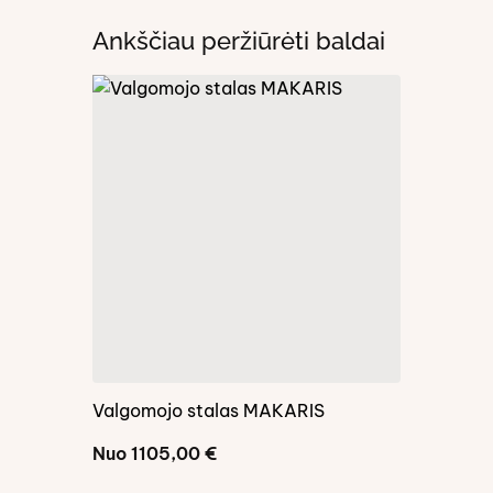
Ankščiau peržiūrėti baldai
Valgomojo stalas MAKARIS
Apvalus va
Nuo
1105,00
€
Nuo
585,