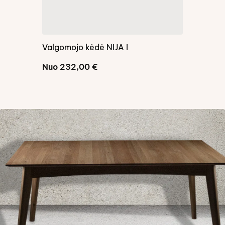
Valgomojo kėdė NIJA I
Valgomojo 
Nuo
232,00
€
Nuo
238,