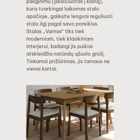
pailginimu (įskaičiuotas į kainą),
kuris tvarkingai laikomas stalo
apačioje, galėsite lengvai reguliuoti
stalo ilgį pagal savo poreikius.
Stalas „Varnas“ tiks tiek
moderniam, tiek klasikiniam
interjerui, kadangi jis puikiai
atskleidžia natūralų ąžuolo grožį.
Tinkamai prižiūrimas, jis tarnaus ne
vienai kartai.