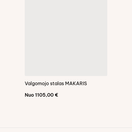
Valgomojo stalas MAKARIS
Apvalus va
Nuo
1105,00
€
Nuo
585,