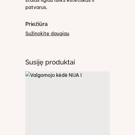
stalas ilgiau išliks estetiškas ir
patvarus.
Priežiūra
Sužinokite daugiau
Susiję produktai