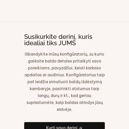
Susikurkite derinį, kuris
idealiai tiks JUMS
Išbandykite mūsų konfigūratorių, su kurio
galėsite baldo detales pritaikyti savo
poreikiams, pavyzdžiui, keisti karkaso
apdailas ar audinius. Konfigūratorius taip
pat leidžia simuliuoti baldų išdėstymą
kambaryje, pasirinkti atstumus tarp
langų, durų ir kt., kad geriau
suprastumėte, kaip baldas atrodys jūsų
erdvėje.
Kurti savo derinį