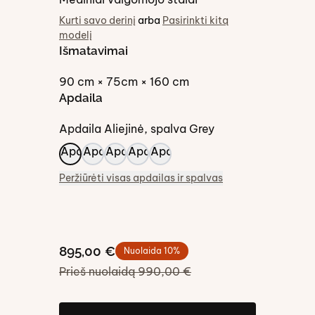
Kurti savo derinį
arba
Pasirinkti kitą
modelį
Išmatavimai
90 cm × 75cm × 160 cm
Apdaila
Apdaila
Aliejinė
, spalva
Grey
Peržiūrėti visas apdailas ir spalvas
895,00 €
Nuolaida
10
%
Prieš nuolaidą
990,00 €