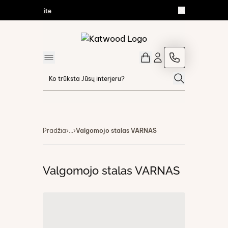
30%
Peržvelkite
Pradžia
›
...
›
Valgomojo stalas VARNAS
Valgomojo stalas VARNAS