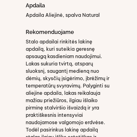
Apdaila
Apdaila Aliejinė, spalva Natural
Rekomenduojame
Stalo apdailai rinkitės lakinę
apdailą, kuri suteikia geresnę
apsaugą kasdieniam naudojimui.
Lakas sukuria tvirtą, atsparų
sluoksnį, saugantį medieną nuo
dėmių, skysčių įsigėrimo, įbrėžimų ir
temperatūrų svyravimų. Palyginti su
aliejine apdaila, lakas reikalauja
mažiau priežiūros, ilgiau išlaiko
pirminę stalviršio išvaizdą ir yra
praktiškesnis intensyviai
naudojamose valgomojo erdvėse.
Todėl pasirinkus lakinę apdailą