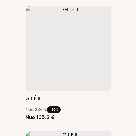
GILĖ II
Nuo 236 €
-30%
Nuo 165.2 €