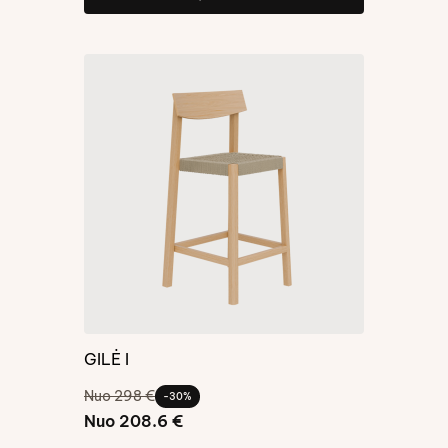
GILĖ I
Nuo 298 €
-30%
Nuo 208.6 €