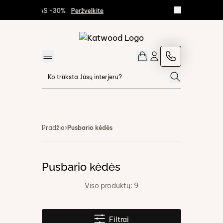
 IŠPARDAVIMAS -30%
Peržvelkite
Pradžia
›
Pusbario kėdės
Pusbario kėdės
Viso produktų:
9
Filtrai