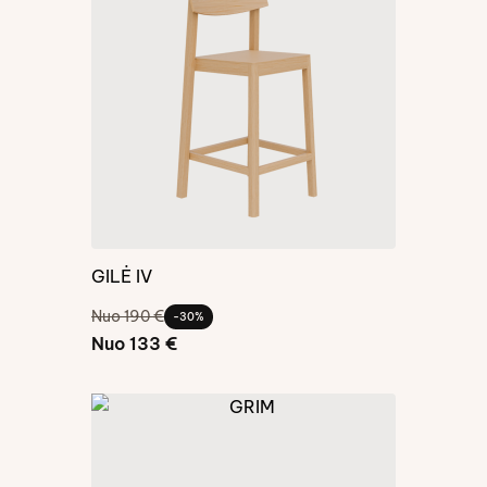
GILĖ IV
Nuo 190 €
-30%
Nuo 133 €