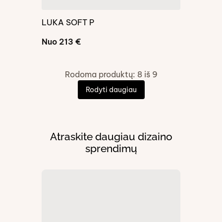
LUKA SOFT P
Nuo 213 €
Rodoma produktų:
8
iš
9
Rodyti daugiau
Atraskite daugiau dizaino
sprendimų
Dovanu