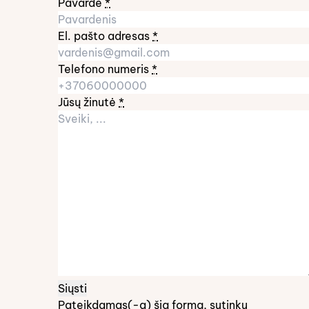
Pavardė
*
El. pašto adresas
*
Telefono numeris
*
Jūsų žinutė
*
Pateikdamas(-a) šią formą, sutinku