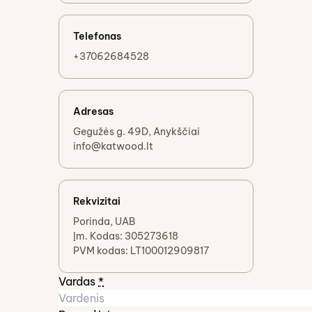
Telefonas
+37062684528
Adresas
Gegužės g. 49D, Anykščiai
info@katwood.lt
Rekvizitai
Porinda, UAB
Įm. Kodas: 305273618
PVM kodas: LT100012909817
Vardas
*