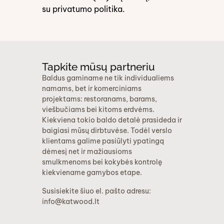
su
privatumo politika
.
Tapkite mūsų partneriu
Baldus gaminame ne tik individualiems
namams, bet ir komerciniams
projektams: restoranams, barams,
viešbučiams bei kitoms erdvėms.
Kiekviena tokio baldo detalė prasideda ir
baigiasi mūsų dirbtuvėse. Todėl verslo
klientams galime pasiūlyti ypatingą
dėmesį net ir mažiausioms
smulkmenoms bei kokybės kontrolę
kiekviename gamybos etape.
Susisiekite šiuo el. pašto adresu:
info@katwood.lt