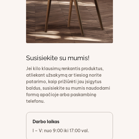
Susisiekite su mumis!
Jei kilo klausimų renkantis produktus,
atliekant užsakymą ar tiesiog norite
patarimo, kaip prižiūrėti jau įsigytus
baldus, susisiekite su mumis naudodami
formą apačioje arba paskambinę
telefonu.
Darbo laikas
I – V: nuo 9:00 iki 17:00 val.