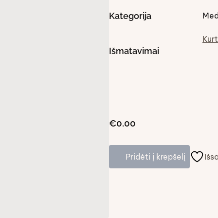
Kategorija
Med
Kurt
Išmatavimai
€0.00
Pridėti į krepšelį
Išs