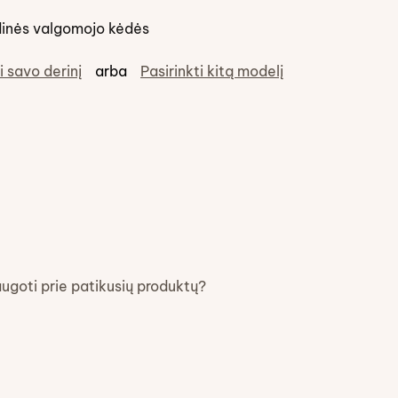
inės valgomojo kėdės
i savo derinį
arba
Pasirinkti kitą modelį
augoti prie patikusių produktų?