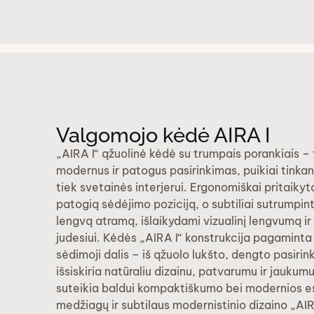
Valgomojo kėdė AIRA I
„AIRA I“ ąžuolinė kėdė su trumpais porankiais – 
modernus ir patogus pasirinkimas, puikiai tinkan
tiek svetainės interjerui. Ergonomiškai pritaikyt
patogią sėdėjimo poziciją, o subtiliai sutrumpint
lengvą atramą, išlaikydami vizualinį lengvumą ir
judesiui. Kėdės „AIRA I“ konstrukcija pagaminta
sėdimoji dalis – iš ąžuolo lukšto, dengto pasiri
išsiskiria natūraliu dizainu, patvarumu ir jaukum
suteikia baldui kompaktiškumo bei modernios es
medžiagų ir subtilaus modernistinio dizaino „AIR