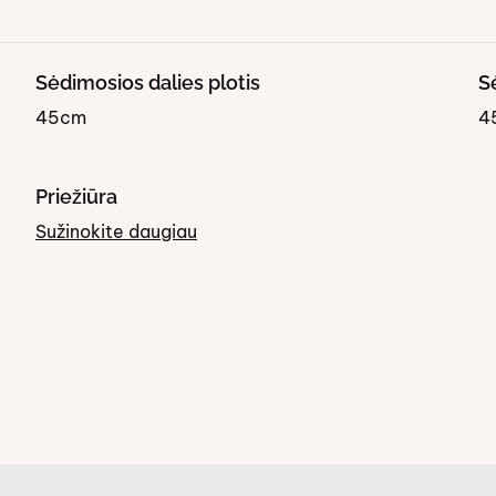
Sėdimosios dalies plotis
S
45cm
4
Priežiūra
Sužinokite daugiau