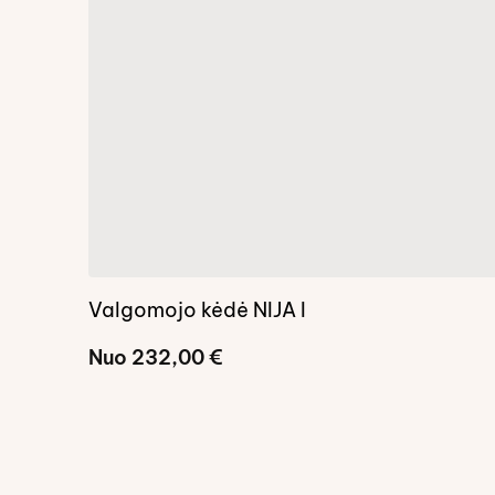
Valgomojo kėdė NIJA I
Nuo
232,00
€