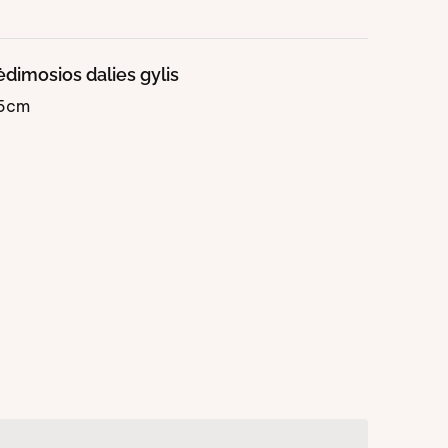
ėdimosios dalies gylis
5cm