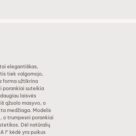
tai elegantiškas,
tis tiek valgomojo,
a forma užtikrina
i porankiai suteikia
 daugiau laisvės
 iš ąžuolo masyvo, o
nkta medžiaga. Modelis
u, o trumpesni porankiai
tetikos. Dėl natūralių
A I“ kėdė yra puikus