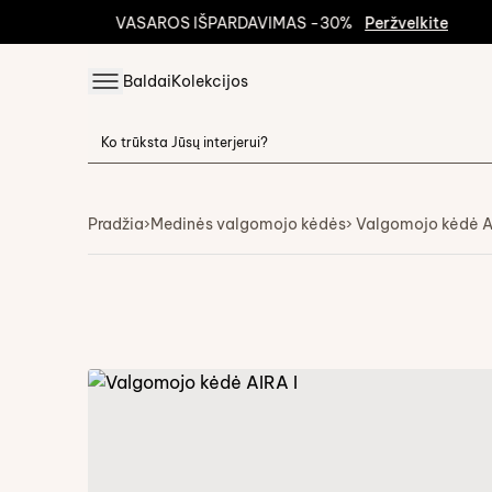
VASAROS IŠPARDAVIMAS -30%
Peržvelkite
Baldai
Kolekcijos
Pradžia
›
Medinės valgomojo kėdės
› Valgomojo kėdė A