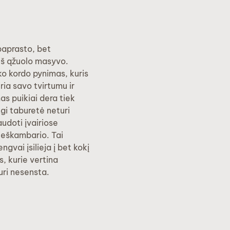
paprasto, bet
iš ąžuolo masyvo.
ko kordo pynimas, kuris
iria savo tvirtumu ir
as puikiai dera tiek
ngi taburetė neturi
audoti įvairiose
rieškambario. Tai
ngvai įsilieja į bet kokį
s, kurie vertina
uri nesensta.