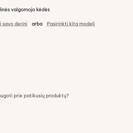
inės valgomojo kėdės
i savo derinį
arba
Pasirinkti kitą modelį
augoti prie patikusių produktų?