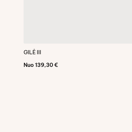
GILĖ III
Nuo
139,30
€