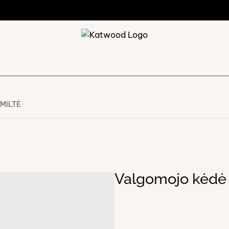
SMILTĖ
Valgomojo kėdė