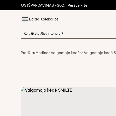
VASAROS IŠPARDAVIMAS -30%
Peržvelkite
Baldai
Kolekcijos
Pradžia
›
Medinės valgomojo kėdės
› Valgomojo kėdė 