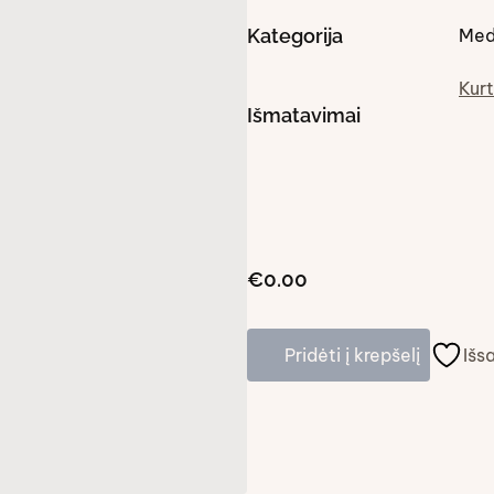
Kategorija
Med
Kurt
Išmatavimai
€0.00
Pridėti į krepšelį
Išs