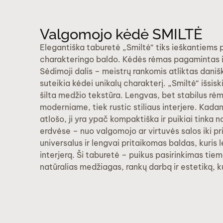
Valgomojo kėdė SMILTĖ
Elegantiška taburetė „Smiltė“ tiks ieškantiems 
charakteringo baldo. Kėdės rėmas pagamintas 
Sėdimoji dalis – meistrų rankomis atliktas daniš
suteikia kėdei unikalų charakterį. „Smiltė“ išsisk
šilta medžio tekstūra. Lengvas, bet stabilus rėm
moderniame, tiek rustic stiliaus interjere. Kada
atlošo, ji yra ypač kompaktiška ir puikiai tinka n
erdvėse – nuo valgomojo ar virtuvės salos iki p
universalus ir lengvai pritaikomas baldas, kuris le
interjerą. Ši taburetė – puikus pasirinkimas tiem
natūralias medžiagas, rankų darbą ir estetiką, k