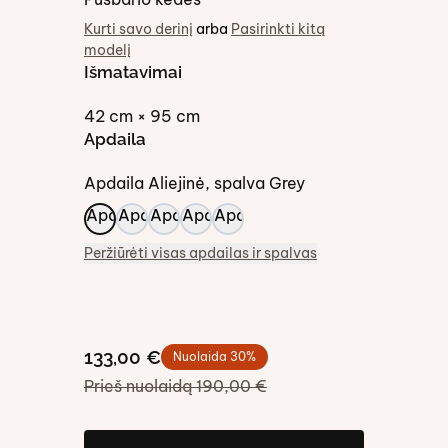
Kurti savo derinį
arba
Pasirinkti kitą
modelį
Išmatavimai
42 cm × 95 cm
Apdaila
Apdaila
Aliejinė
, spalva
Grey
Peržiūrėti visas apdailas ir spalvas
133,00 €
Nuolaida
30
%
Prieš nuolaidą
190,00 €