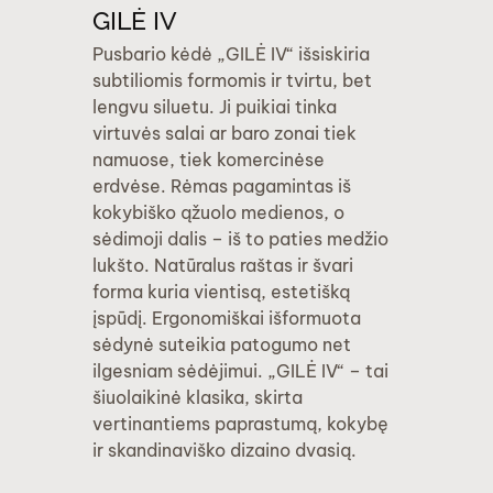
GILĖ IV
Pusbario kėdė „GILĖ IV“ išsiskiria
subtiliomis formomis ir tvirtu, bet
lengvu siluetu. Ji puikiai tinka
virtuvės salai ar baro zonai tiek
namuose, tiek komercinėse
erdvėse. Rėmas pagamintas iš
kokybiško ąžuolo medienos, o
sėdimoji dalis – iš to paties medžio
lukšto. Natūralus raštas ir švari
forma kuria vientisą, estetišką
įspūdį. Ergonomiškai išformuota
sėdynė suteikia patogumo net
ilgesniam sėdėjimui. „GILĖ IV“ – tai
šiuolaikinė klasika, skirta
vertinantiems paprastumą, kokybę
ir skandinaviško dizaino dvasią.