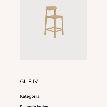
GILĖ IV
Kategorija
Pusbario kėdės