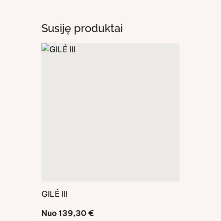
Susiję produktai
GILĖ III
GILĖ I
Nuo
139,30
€
Nuo
208,