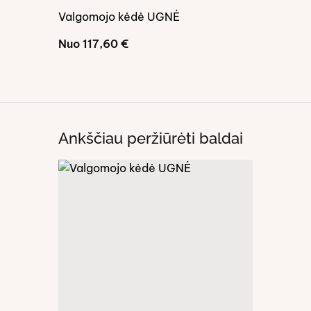
Valgomojo kėdė UGNĖ
GILĖ III
Nuo
117,60
€
Nuo
139,
Ankščiau peržiūrėti baldai