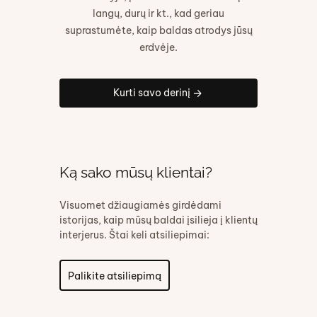
langų, durų ir kt., kad geriau
suprastumėte, kaip baldas atrodys jūsų
erdvėje.
Kurti savo derinį
Ką sako mūsų klientai?
Visuomet džiaugiamės girdėdami
istorijas, kaip mūsų baldai įsilieja į klientų
interjerus. Štai keli atsiliepimai:
Palikite atsiliepimą