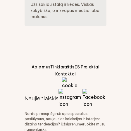
Užsisakiau stalą ir kėdes. Viskas
kokybiška, o ir kvapas medžio labai
malonus.
Apie mus
Tinklaraštis
ES Projektai
Kontaktai
Naujienlaiškis
Norite pirmieji išgirsti apie specialius
pasiūlymus, naujausias kolekcijas ir interjero
dizaino tendencijas? Užsiprenumeruokite mūsų
naujienlaiškį.