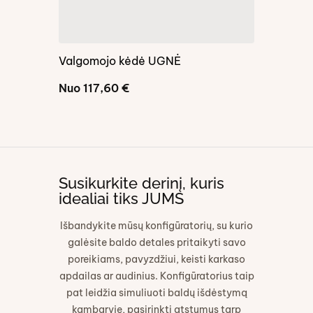
Valgomojo kėdė UGNĖ
GILĖ III
Nuo
117,60
€
Nuo
139,
Susikurkite derinį, kuris
idealiai tiks JUMS
Išbandykite mūsų konfigūratorių, su kurio
galėsite baldo detales pritaikyti savo
poreikiams, pavyzdžiui, keisti karkaso
apdailas ar audinius. Konfigūratorius taip
pat leidžia simuliuoti baldų išdėstymą
kambaryje, pasirinkti atstumus tarp