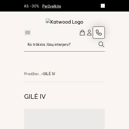
IŠPARDAVIMAS -30%
Peržvelkite
Pradžia
›
...
›
GILĖ IV
GILĖ IV