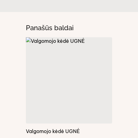
Panašūs baldai
Valgomojo kėdė UGNĖ
GILĖ III