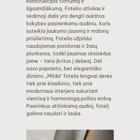
konstrukcijos tvirtumą ir
ilgaamžiškumą. Fotelio atlošas ir
sėdimoji dalis yra dengti aukštos
kokybės pasirenkamu audiniu, kuris
suteikia jaukumo jausmą ir malonų
prisilietimą. Fotelio užpildui
naudojamas porolonas ir žasų
plunksnos, todėl jausmas atsisėdus
jame – tarsi įkritus į debesį. Dėl
savo paprasto, bet elegantiško
dizaino „Milda“ fotelis lengvai derės
tiek prie klasikinio, tiek prie
modernaus interjero sukuriant
vientisą ir harmoningą poilsio erdvę.
Pasirinkus atitinkamą audinį, fotelį
galima naudoti ir lauke.