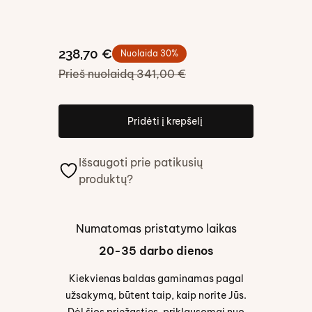
238,70 €
Nuolaida
30
%
Prieš nuolaidą
341,00 €
Pridėti į krepšelį
Išsaugoti prie patikusių
produktų?
Numatomas pristatymo laikas
20-35 darbo dienos
Kiekvienas baldas gaminamas pagal
užsakymą, būtent taip, kaip norite Jūs.