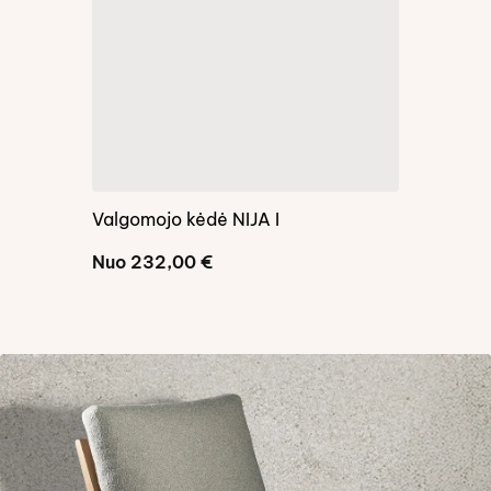
Valgomojo kėdė NIJA I
Valgomojo 
Nuo
232,00
€
Nuo
238,