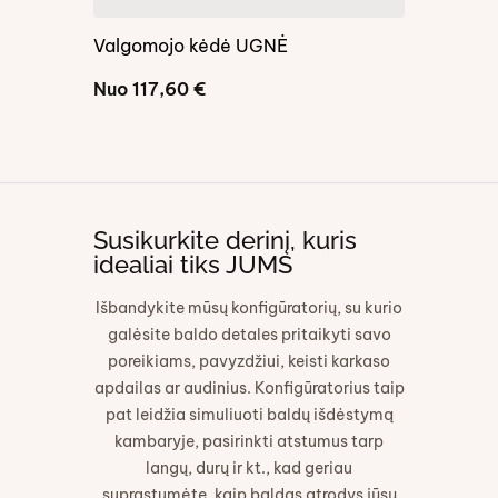
Valgomojo kėdė UGNĖ
GILĖ III
Nuo
117,60
€
Nuo
139,
Susikurkite derinį, kuris
idealiai tiks JUMS
Išbandykite mūsų konfigūratorių, su kurio
galėsite baldo detales pritaikyti savo
poreikiams, pavyzdžiui, keisti karkaso
apdailas ar audinius. Konfigūratorius taip
pat leidžia simuliuoti baldų išdėstymą
kambaryje, pasirinkti atstumus tarp
langų, durų ir kt., kad geriau
suprastumėte, kaip baldas atrodys jūsų