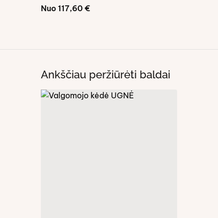
Nuo
117,60
€
Nuo
139,
Ankščiau peržiūrėti baldai