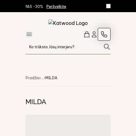
 IŠPARDAVIMAS -30%
Peržvelkite
Pradžia
›
...
›
MILDA
MILDA