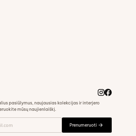
Birželio 2, 2025
2025-ųjų tendencijos baldų
industrijoje
alius pasiūlymus, naujausias kolekcijas ir interjero
ruokite mūsų naujienlaiškį.
Prenumeruoti