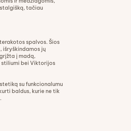
rmomis ir medžiagomis,
ostalgišką, tačiau
 terakotos spalvos. Šios
, išryškindamos jų
grįžta į madą,
tiliumi bei Viktorijos
 estetiką su funkcionalumu
ti baldus, kurie ne tik
.