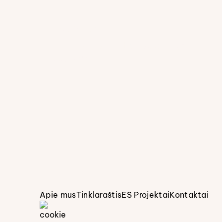
Kovo 16, 2026
Kodėl verta rinktis ąžuolinius
baldus?
Apie mus
Tinklaraštis
ES Projektai
Kontaktai