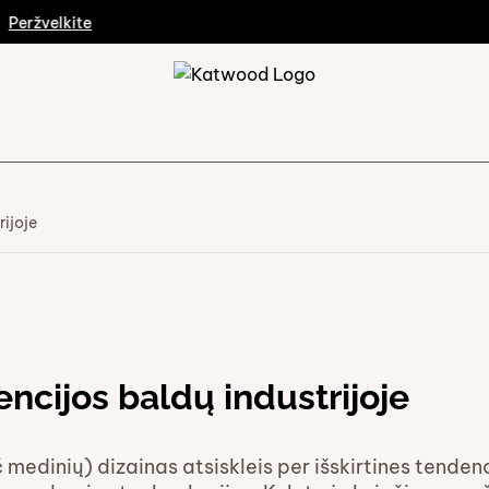
ržvelkite
rijoje
ncijos baldų industrijoje
edinių) dizainas atsiskleis per išskirtines tenden