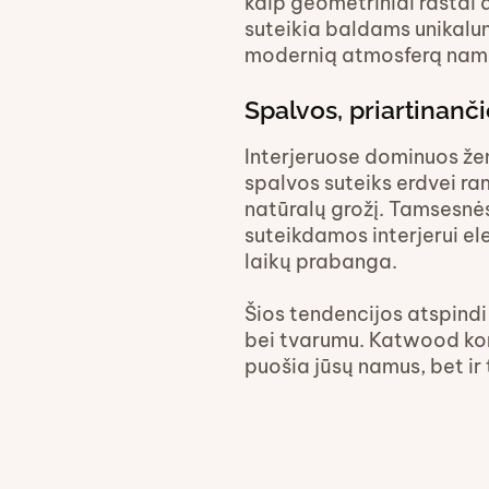
kaip geometriniai raštai 
suteikia baldams unikalumo
modernią atmosferą nam
Spalvos, priartinanč
Interjeruose dominuos žem
spalvos suteiks erdvei ra
natūralų grožį. Tamsesnės
suteikdamos interjerui ele
laikų prabanga.
Šios tendencijos atspindi 
bei tvarumu. Katwood kom
puošia jūsų namus, bet ir 