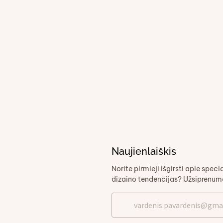
Vasario 24, 2026
Lauko baldai iš termo medienos
Naujienlaiškis
Norite pirmieji išgirsti apie speci
dizaino tendencijas? Užsiprenume