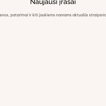
Naujausi įrašai
ienos, patarimai ir kiti jaukiems namams aktualūs straipsni