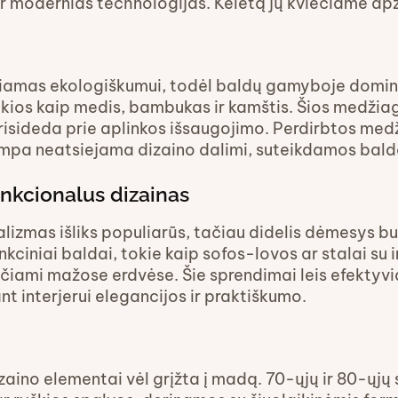
ir modernias technologijas. Keletą jų kviečiame apž
riamas ekologiškumui, todėl baldų gamyboje dominu
ios kaip medis, bambukas ir kamštis. Šios medžiago
 prisideda prie aplinkos išsaugojimo. Perdirbtos med
pa neatsiejama dizaino dalimi, suteikdamos balda
unkcionalus dizainas
malizmas išliks populiarūs, tačiau didelis dėmesys b
kciniai baldai, tokie kaip sofos-lovos ar stalai su
iami mažose erdvėse. Šie sprendimai leis efektyvia
nt interjerui elegancijos ir praktiškumo.
aino elementai vėl grįžta į madą. 70-ųjų ir 80-ųjų s