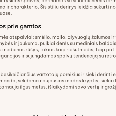
ar ryškios spalvos, derinamos su šiuolaikinėmis fo
 ir charakterio. Šis stilių derinys leidžia sukurti n
uose.
ios prie gamtos
ės atspalviai: smėlio, molio, alyvuogių žalumos ir
mybės ir jaukumo, puikiai derės su mediniais baldais
 medienos rūšys, tokios kaip riešutmedis, taip pat 
gancijos ir sujungdamos spalvų tendenciją su retro s
besikeičiančius vartotojų poreikius ir siekį derinti
anda, sekdama naujausias mados kryptis, siekia kur
tarnauja ilgus metus, išlaikydami savo vertę ir grožį