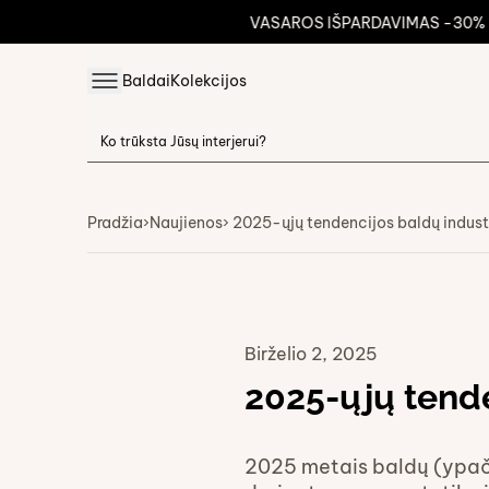
VASAROS IŠPARDAVIMAS -30%
Pe
Baldai
Kolekcijos
Pradžia
›
Naujienos
› 2025-ųjų tendencijos baldų indust
Birželio 2, 2025
2025-ųjų tende
2025 metais baldų (ypač m