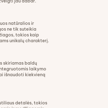
velgti jau dabar.
os natūralios ir
s ne tik suteikia
žiagos, tokios kaip
ms unikalų charakterį.
us skiriamas baldų
 integruotomis laikymo
i išnaudoti kiekvieną
tiliaus detalės, tokios