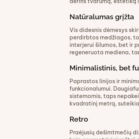
derins tvarumą, estetiką 
Natūralumas grįžta
Vis didesnis dėmesys ski
perdirbtos medžiagos, tok
interjerui šilumos, bet ir
regeneruota mediena, tam
Minimalistinis, bet f
Paprastos linijos ir mini
funkcionalumui. Daugiafun
sistemomis, taps nepakeič
kvadratinį metrą, suteikia
Retro
Praėjusių dešimtmečių diz