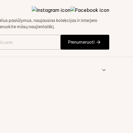
alius pasiūlymus, naujausias kolekcijas ir interjero
ruokite mūsų naujienlaiškį.
Prenumeruoti
Select Language