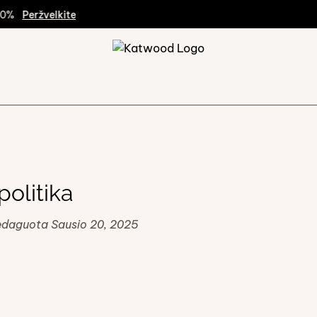
0%
Peržvelkite
politika
redaguota Sausio 20, 2025