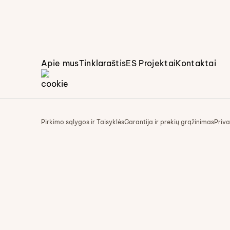
Apie mus
Tinklaraštis
ES Projektai
Kontaktai
Pirkimo sąlygos ir Taisyklės
Garantija ir prekių grąžinimas
Priva