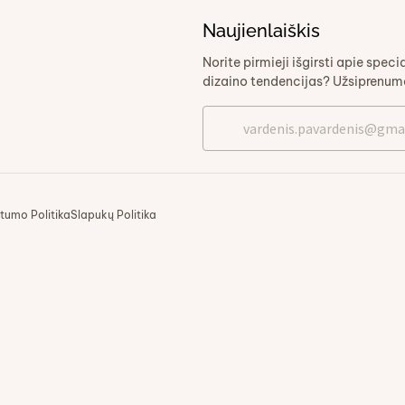
Naujienlaiškis
Norite pirmieji išgirsti apie speci
dizaino tendencijas? Užsiprenume
tumo Politika
Slapukų Politika