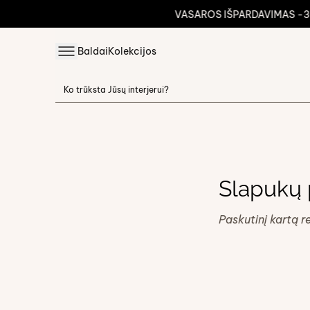
VASAROS IŠPARDAVIMAS -3
Baldai
Kolekcijos
Slapukų 
Paskutinį kartą 