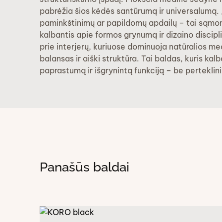
pabrėžia šios kėdės santūrumą ir universalumą. 
paminkštinimų ar papildomų apdailų – tai sąmon
kalbantis apie formos grynumą ir dizaino discipl
prie interjerų, kuriuose dominuoja natūralios m
balansas ir aiški struktūra. Tai baldas, kuris ka
paprastumą ir išgrynintą funkciją – be perteklini
Panašūs baldai