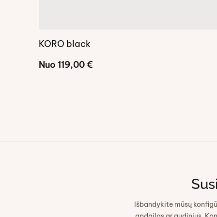
KORO black
Nuo
119,00
€
Susi
Išbandykite mūsų konfigūr
apdailas ar audinius. Kon