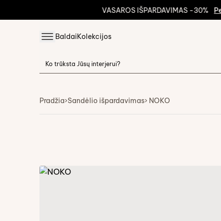
VASAROS IŠPARDAVIMAS -30%
Peržvel
Baldai
Kolekcijos
Pradžia
›
Sandėlio išpardavimas
› NOKO