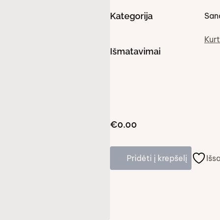
Kategorija
San
Kurt
Išmatavimai
€0.00
Pridėti į krepšelį
Išs