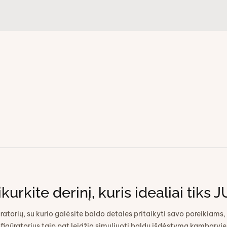
kurkite derinį, kuris idealiai tiks
atorių, su kurio galėsite baldo detales pritaikyti savo poreikiams, 
figūratorius taip pat leidžia simuliuoti baldų išdėstymą kambaryje