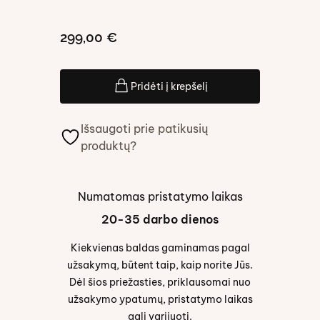
299,00 €
Pridėti į krepšelį
Išsaugoti prie patikusių
produktų?
Numatomas pristatymo laikas
20-35 darbo dienos
Kiekvienas baldas gaminamas pagal
užsakymą, būtent taip, kaip norite Jūs.
Dėl šios priežasties, priklausomai nuo
užsakymo ypatumų, pristatymo laikas
gali varijuoti.