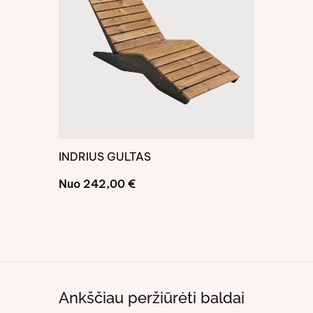
INDRIUS GULTAS
INDRIUS D
Nuo
242,00
€
Nuo
511,0
Ankščiau peržiūrėti baldai