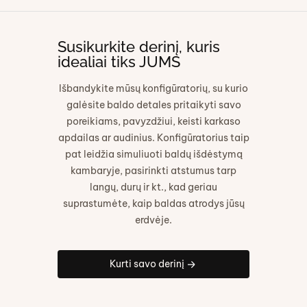
Susikurkite derinį, kuris
idealiai tiks JUMS
Išbandykite mūsų konfigūratorių, su kurio
galėsite baldo detales pritaikyti savo
poreikiams, pavyzdžiui, keisti karkaso
apdailas ar audinius. Konfigūratorius taip
pat leidžia simuliuoti baldų išdėstymą
kambaryje, pasirinkti atstumus tarp
langų, durų ir kt., kad geriau
suprastumėte, kaip baldas atrodys jūsų
erdvėje.
Kurti savo derinį