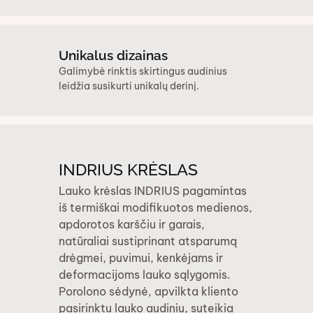
Unikalus dizainas
Galimybė rinktis skirtingus audinius
leidžia susikurti unikalų derinį.
INDRIUS KRĖSLAS
Lauko krėslas INDRIUS pagamintas
iš termiškai modifikuotos medienos,
apdorotos karščiu ir garais,
natūraliai sustiprinant atsparumą
drėgmei, puvimui, kenkėjams ir
deformacijoms lauko sąlygomis.
Porolono sėdynė, apvilkta kliento
pasirinktu lauko audiniu, suteikia