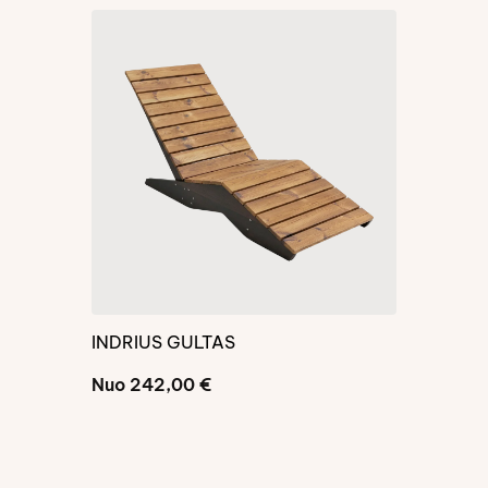
INDRIUS GULTAS
INDRIUS D
Nuo
242,00
€
Nuo
511,0