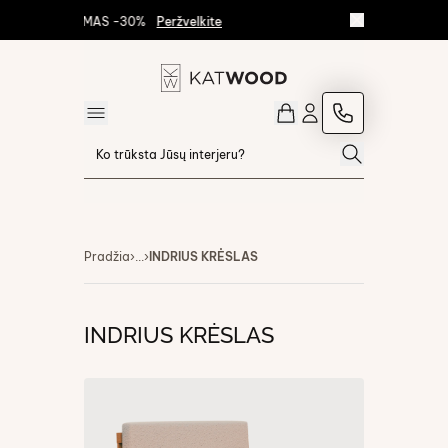
 IŠPARDAVIMAS -30%
Peržvelkite
Pradžia
›
...
›
INDRIUS KRĖSLAS
INDRIUS KRĖSLAS