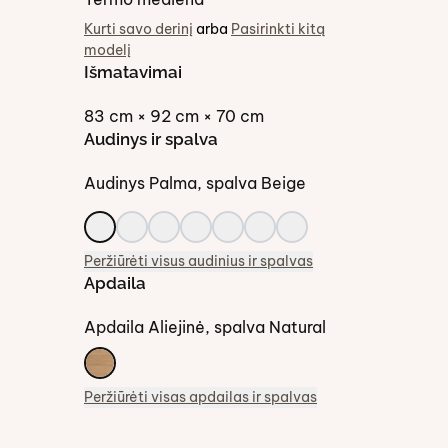
Kurti savo derinį
arba
Pasirinkti kitą
modelį
Išmatavimai
83 cm × 92 cm × 70 cm
Audinys ir spalva
Audinys
Palma
, spalva
Beige
Peržiūrėti visus audinius ir spalvas
Apdaila
Apdaila
Aliejinė
, spalva
Natural
Peržiūrėti visas apdailas ir spalvas