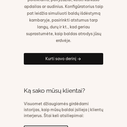
apdailas ar audinius. Konfigūratorius taip
pat leidžia simuliuoti baldų išdėstymą
kambaryje, pasirinkti atstumus tarp
langų, durų ir kt., kad geriau
suprastumėte, kaip baldas atrodys jūsų
erdvėje.
Kurti savo derinį
Ką sako mūsų klientai?
Visuomet džiaugiamės girdėdami
istorijas, kaip mūsų baldai įsilieja į klientų
interjerus. Štai keli atsiliepimai: