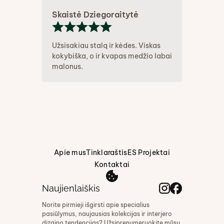
Skaistė Dziegoraitytė
Užsisakiau stalą ir kėdes. Viskas
kokybiška, o ir kvapas medžio labai
malonus.
Apie mus
Tinklaraštis
ES Projektai
Kontaktai
Naujienlaiškis
Norite pirmieji išgirsti apie specialius
pasiūlymus, naujausias kolekcijas ir interjero
dizaino tendencijas? Užsiprenumeruokite mūsų