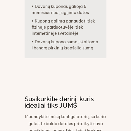
• Dovanų kuponas galioja 6
mėnesius nuo įsigijimo datos
• Kuponą galima panaudoti tiek
fizinėje parduotuvėje, tiek
internetinėje svetainėje
• Dovanų kupono suma įskaitoma
į bendrą pirkinių krepšelio sumą
Susikurkite derinį, kuris
idealiai tiks JUMS
Išbandykite mūsų konfigūratorių, su kurio
galėsite baldo detales pritaikyti savo
poreikiams, pavyzdžiui, keisti karkaso